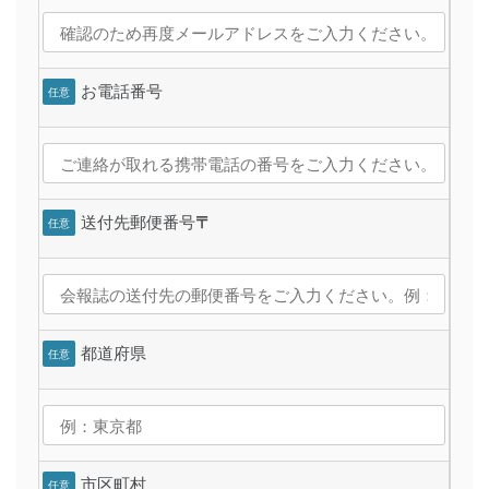
お電話番号
任意
送付先郵便番号
〒
任意
都道府県
任意
市区町村
任意