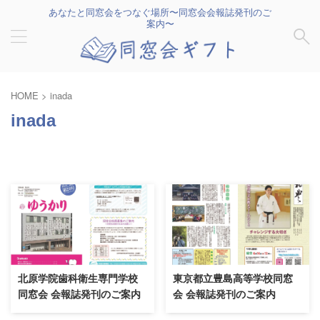
あなたと同窓会をつなぐ場所〜同窓会会報誌発刊のご
案内〜
HOME
>
inada
inada
北原学院歯科衛生専門学校
東京都立豊島高等学校同窓
同窓会 会報誌発刊のご案内
会 会報誌発刊のご案内