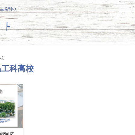
報誌発刊の
校
島工科高校
学校同窓