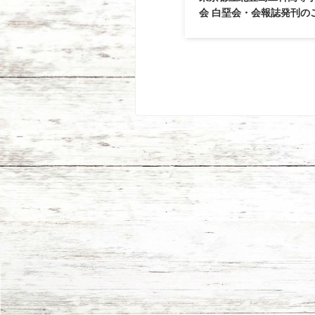
会 白堊会・会報誌発刊の