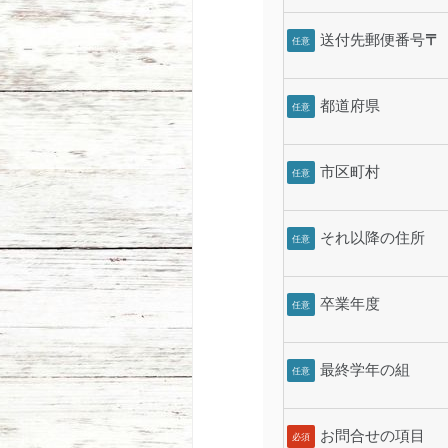
送付先郵便番号
〒
任意
都道府県
任意
市区町村
任意
それ以降の住所
任意
卒業年度
任意
最終学年の組
任意
お問合せの項目
必須