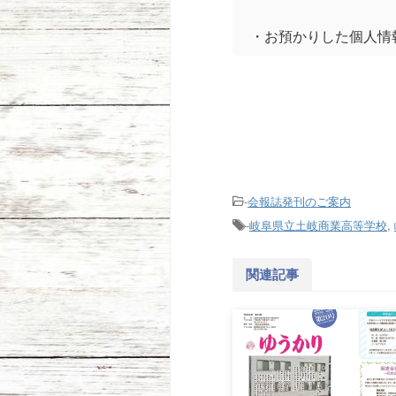
・お預かりした個人情
-
会報誌発刊のご案内
-
岐阜県立土岐商業高等学校
,
関連記事