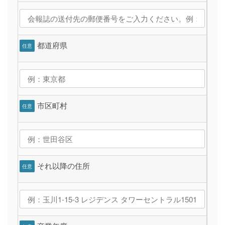
都道府県
任意
市区町村
任意
それ以降の住所
任意